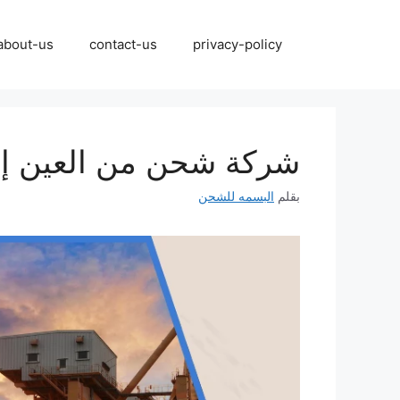
نتقل
لى
about-us
contact-us
privacy-policy
لمحتوى
شركة شحن من العين إلى السعو
بقلم
البسمه للشحن