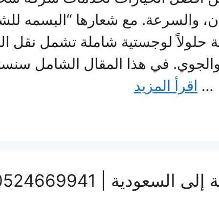
مان، والسرعة. مع شعارها “البسمه ل
 حلولاً لوجستية شاملة تشمل نقل ال
 والجوي. في هذا المقال الشامل سن
، …
اقرأ المزيد
سعودية | 0524669941