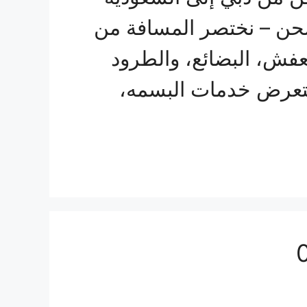
لشحن – نختصر المسافة من
عفش، البضائع، والطرود
ستعرض خدمات البسمه،