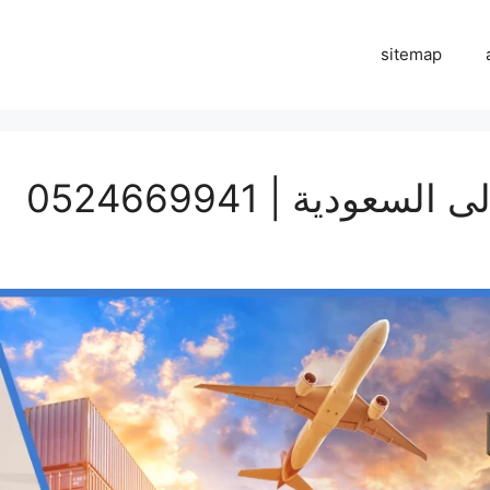
sitemap
دية | 0524669941