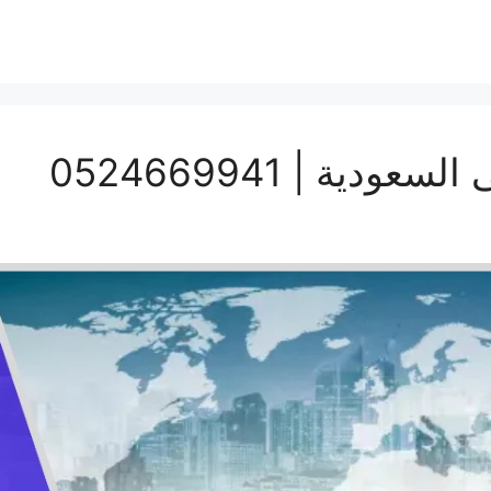
ة | 0524669941