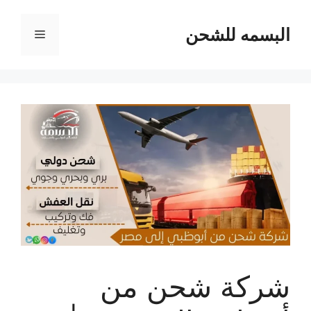
نتقل
لى
البسمه للشحن
القائمة
لمحتوى
شركة شحن من