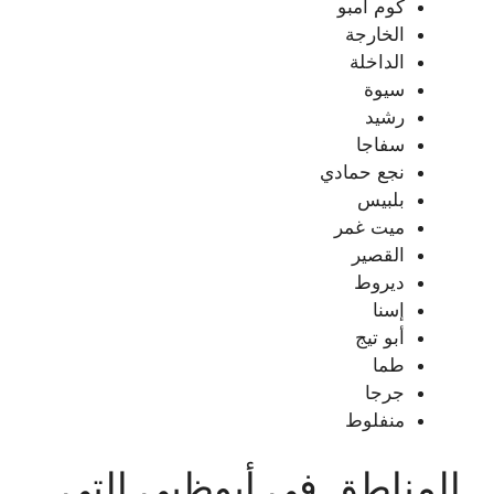
كوم أمبو
الخارجة
الداخلة
سيوة
رشيد
سفاجا
نجع حمادي
بلبيس
ميت غمر
القصير
ديروط
إسنا
أبو تيج
طما
جرجا
منفلوط
المناطق في أبوظبي التي