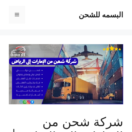
نتقل
لى
البسمه للشحن
القائمة
لمحتوى
شركة شحن من