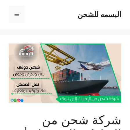
نتقل
لى
البسمه للشحن
القائمة
لمحتوى
شركة شحن من