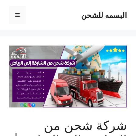
نتقل
لى
البسمه للشحن
القائمة
لمحتوى
شركة شحن من