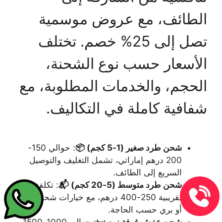
الطائف، مع عروض موسمية
تصل إلى 25% خصم. تختلف
الأسعار حسب نوع الشحنة،
الحجم، والخدمات المطلوبة، مع
شفافية كاملة في التكاليف.
شحن طرد صغير (1-5 كجم) 📦
: حوالي 150-
200 درهم إماراتي، تشمل التغليف والتوصيل
السريع إلى الطائف.
شحن طرد متوسط (5-20 كجم) 📬
: تكلفة
تقريبية 250-400 درهم، مع خيارات شحن جوي
أو بري حسب الحاجة.
شحن عفش غرفة نوم 🛏️
: حوالي 1000-1500