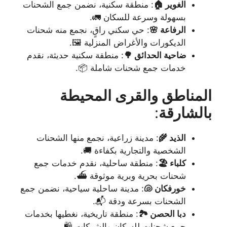
الغوير 🏠
: منطقة سكنية، نضمن جمع الشحنات
بسهولة وسرعة للسكان 🚛.
الرفاعة 🌸
: حي سكني راقٍ، نجمع منه شحنات
الديكورات والأغراض المنزلية 🖼️.
ضاحية الحدائق 🌳
: منطقة سكنية حديثة، نقدم
خدمات جمع شحنات شاملة 📦.
المناطق والقرى المحيطة
بالشارقة
:
الذيد 🌾
: مدينة زراعية، نجمع منها الشحنات
الشخصية والتجارية بكفاءة 🚚.
كلباء 🏖️
: منطقة ساحلية، نقدم خدمات جمع
شحنات بحرية وبرية موثوقة ⛴️.
خورفكان 🐚
: مدينة ساحلية سياحية، نضمن جمع
الشحنات بسرعة ودقة 📬.
دبا الحصن 🏞️
: منطقة تاريخية، نغطيها بخدمات
جمع شحنات للسكان والشركات 🛍️.