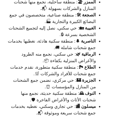
الممزر 🏖️
: منطقة ساحلية، نجمع منها شحنات
المنازل والشركات بسهولة 📬.
الصجعة 🛠️
: منطقة صناعية، متخصصون في جمع
البضائع الكبيرة والتجارية 🏭.
الغبيبة 🏡
: حي سكني، نصل إليه لتجميع الشحنات
الشخصية بسرعة 🔒.
الناصرية 🌲
: منطقة سكنية هادئة، نغطيها بخدمات
جمع شحنات شاملة 🚚.
الرماقية 🌿
: حي سكني، نجمع منه الطرود
والأغراض المنزلية بكفاءة 📦.
الطلاع 🏞️
: منطقة سكنية متطورة، نقدم خدمات
جمع شحنات للأفراد والشركات 🛒.
الجزيرة 🏰
: حي مركزي، نضمن جمع الشحنات
من المنازل والمؤسسات ⏰.
النوف 🌄
: منطقة سكنية حديثة، نجمع منها
شحنات الأثاث والأغراض الفاخرة 🛡️.
ميسلون 🏬
: حي تجاري وسكني، نغطيه بخدمات
جمع شحنات سريعة وموثوقة 📬.