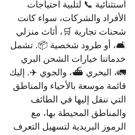
استثنائية 📞 لتلبية احتياجات
الأفراد والشركات، سواء كانت
شحنات تجارية 🛒، أثاث منزلي
🛋️، أو طرود شخصية 📦. تشمل
خدماتنا خيارات الشحن البري
🚛، البحري ⛴️، والجوي ✈️. إليك
قائمة موسعة بالأحياء والمناطق
التي ننقل إليها في الطائف
والمناطق المحيطة بها، مع
الرموز البريدية لتسهيل التعرف