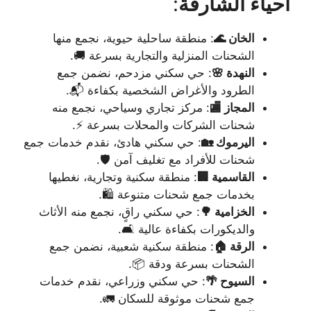
أحياء الشارقة
:
الخان 🌊
: منطقة ساحلية حيوية، نجمع منها
الشحنات المنزلية والتجارية بسرعة 🚚.
النهدة 🌸
: حي سكني مزدحم، نضمن جمع
الطرود والأغراض الشخصية بكفاءة 📬.
المجاز 🏬
: مركز تجاري وسياحي، نجمع منه
شحنات الشركات والمحلات بسرعة ⚡.
اليرموك 🏡
: حي سكني هادئ، نقدم خدمات جمع
شحنات للأفراد مع تغليف آمن 🛡️.
القاسمية 🏢
: منطقة سكنية وتجارية، نغطيها
بخدمات جمع شحنات متنوعة 🛍️.
الخزامية 🌳
: حي سكني راقٍ، نجمع منه الأثاث
والديكورات بكفاءة عالية 🛋️.
الرقة 🏠
: منطقة سكنية شعبية، نضمن جمع
الشحنات بسرعة ودقة 📦.
السيوح 🌴
: حي سكني وزراعي، نقدم خدمات
جمع شحنات موثوقة للسكان 🚛.