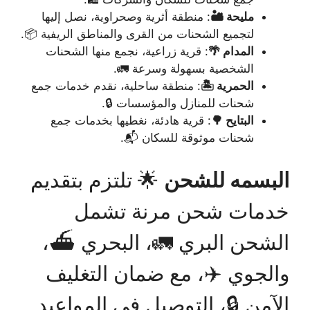
مليحة 🏜️
: منطقة أثرية وصحراوية، نصل إليها
لتجميع الشحنات من القرى والمناطق الريفية 📦.
المدام 🌴
: قرية زراعية، نجمع منها الشحنات
الشخصية بسهولة وسرعة 🚛.
الحمرية 🏝️
: منطقة ساحلية، نقدم خدمات جمع
شحنات للمنازل والمؤسسات 🔒.
البتايح 🌳
: قرية هادئة، نغطيها بخدمات جمع
شحنات موثوقة للسكان 📬.
البسمه للشحن
🌟 تلتزم بتقديم
خدمات شحن مرنة تشمل
الشحن البري 🚛، البحري ⛴️،
والجوي ✈️، مع ضمان التغليف
الآمن 🔒، التوصيل في المواعيد