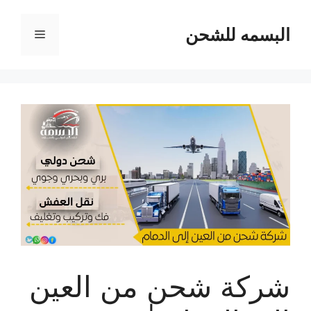
نتقل
لى
البسمه للشحن
القائمة
لمحتوى
شركة شحن من العين