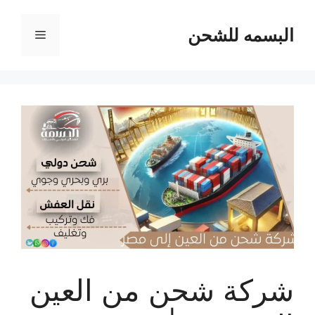
نتقل
لى
البسمه للشحن
القائمة
لمحتوى
شركة شحن من العين