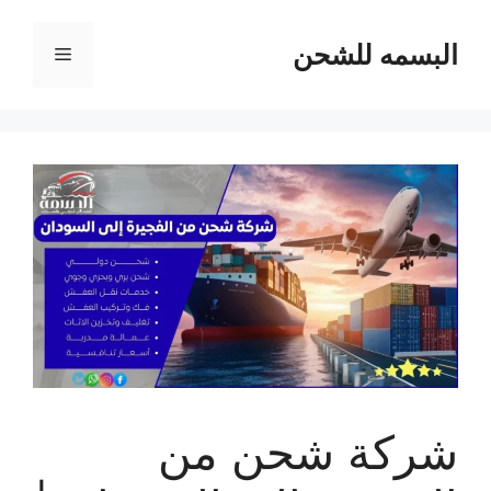
نتقل
لى
البسمه للشحن
القائمة
لمحتوى
شركة شحن من