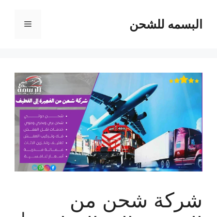
نتقل
لى
البسمه للشحن
القائمة
لمحتوى
شركة شحن من