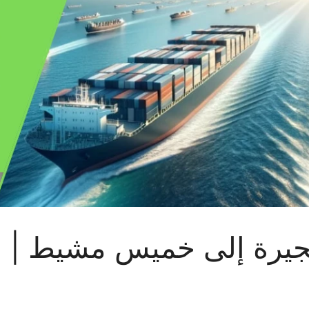
إلى خميس مشيط | 0524669941