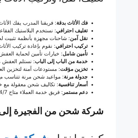
فك الأثاث بدقة
: فريقنا المدرب يفك الأثا
تغليف احترافي
: نستخدم البلاستيك الفقا
نقل آمن
: شاحنات مجهزة بأنظمة تثبيت ل
تركيب احترافي
: نقوم بإعادة تركيب الأ
تأمين شامل
: خيارات تأمين لحماية العفش 
خدمة من الباب إلى الباب
: نستلم العفش 
تخزين مؤقت
: مستودعات آمنة لتخزين ال
جدولة مرنة
: مواعيد شحن مرنة تتناسب مع
أسعار تنافسية
: تكاليف شحن معقولة مع خصومات
دعم مستمر
: فريق خدمة العملاء متاح 24/7 لتقديم تحديثات وإجابة استفساراتك.
شركة شحن من الفجيرة إل