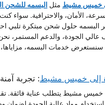
ى خميس مشيط
مثل
البسمه للشحن ال
رعة، الأمان، والاحترافية. سواء كن
ر البسمه حلول شحن مبتكرة تلبي احت
غليف عالي الجودة، والدعم المستمر، ن
ي سنستعرض خدمات البسمه، مزاياها،
 إلى خميس مشيط
: تجربة آمنة
 خميس مشيط يتطلب عناية فائقة. تق
استخدام مواد عالية الجودة لضمان وص