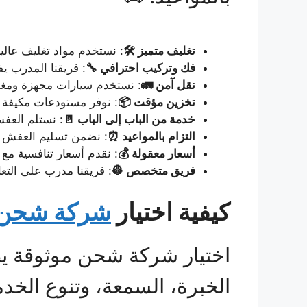
تغليف متميز 🛠️
: نستخدم مواد تغليف عالي
فك وتركيب احترافي 🔧
: فريقنا المدرب يف
نقل آمن 🚛
: نستخدم سيارات مجهزة ومغلق
تخزين مؤقت 📦
: نوفر مستودعات مكيفة و
خدمة من الباب إلى الباب 🚪
: نستلم العف
التزام بالمواعيد ⏰
: نضمن تسليم العفش 
أسعار معقولة 💰
: نقدم أسعار تنافسية مع خصومات تصل إلى 25%
فريق متخصص 👷
: فريقنا مدرب على التع
كيفية اختيار
شركة شحن م
اختيار شركة شحن موثوقة ي
الخبرة، السمعة، وتنوع الخد