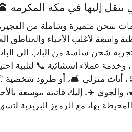
 ننقل إليها في مكة المكرمة 🕋
طية واسعة لأغلب الأحياء والمناطق ا
جربة شحن سلسة من الباب إلى الباب 
 وخدمة عملاء استثنائية 📞 لتلبية احت
، أثاث منزلي 🛋️، أو طرود شخصية 
والجوي ✈️. إليك قائمة موسعة بالأحيا
محيطة بها، مع الرموز البريدية لتسه