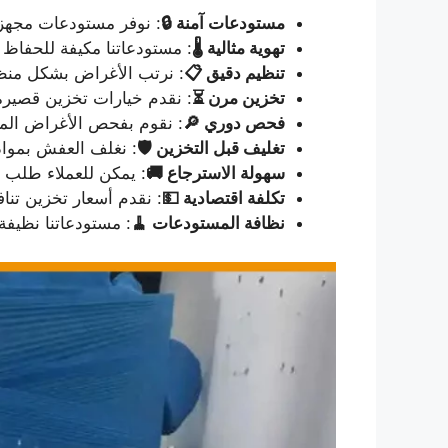
مستودعات آمنة 🔒
: نوفر مستودعات مجهزة
تهوية مثالية 🌡️
: مستودعاتنا مكيفة للحفاظ 
تنظيم دقيق 📋
: نرتب الأغراض بشكل منظم 
تخزين مرن ⏳
: نقدم خيارات تخزين قصيرة 
فحص دوري 🔎
: نقوم بفحص الأغراض المخز
تغليف قبل التخزين 🛡️
: نغلف العفش بمواد 
سهولة الاسترجاع 🚚
: يمكن للعملاء طلب 
تكلفة اقتصادية 💵
: نقدم أسعار تخزين تن
نظافة المستودعات 🧹
: مستودعاتنا نظيف