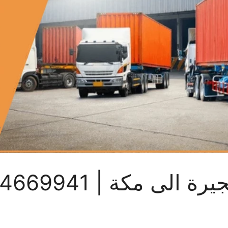
 مكة | 0524669941