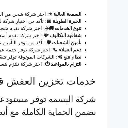
السمعة العالية ⭐
: اختر شركة شحن من الف
الخبرة الطويلة 📅
: تأكد من اختيار شركة لديها خبرة تزيد عن 10 سن
تنوع الخدمات 🚚✈️
: اختر شركة تقدم شحن
شفافية التكاليف 💸
: اختر شركة تقدم أسع
تأمين الشحنات 🛡️
: تأكد من توفر التأمين
دعم العملاء 📞
: اختر شركة توفر خدمة عملاء متاحة 24/7 للرد على استفس
نظام تتبع 📲
: الشركات الموثوقة توفر تتبعً
التزام بالمواعيد ⏱️
: اختر شركة تلتزم بتسل
خدمات تخزين العفش قبل
شركة البسمه توفر مستودعات
نضمن الحماية الكاملة مع أنظ