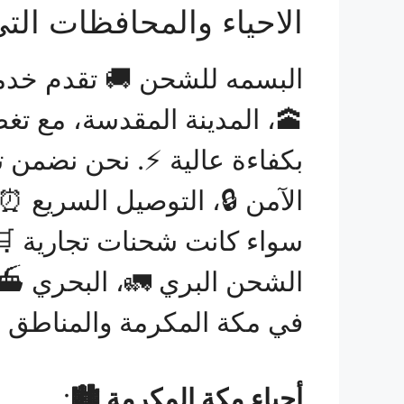
الاحياء والمحافظات التي
🕋، المدينة المقدسة، مع تغ
بكفاءة عالية ⚡. نحن نضمن ت
الآمن 🔒، التوصيل السريع ⏰،
سواء كانت شحنات تجارية 🛒
الشحن البري 🚛، البحري ⛴️، 
في مكة المكرمة والمناطق ال
أحياء مكة المكرمة 🏙️
: