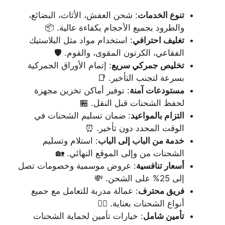
تنوع الخدمات
: شحن العفش، الأثاث، البضائع،
والطرود بجميع الأحجام بكفاءة عالية. 📦
تغليف احترافي
: استخدام مواد مثل البلاستيك
الفقاعي، الكرتون المقوى، والفوم. 🛡️
تخليص جمركي سريع
: إتمام الأوراق الجمركية
بسرعة لتجنب التأخير. 📑
مستودعات آمنة
: توفير أماكن تخزين مجهزة
لحفظ الشحنات قبل النقل. 🏪
التزام بالمواعيد
: ضمان تسليم الشحنات في
الوقت المحدد دون تأخير. ⏰
خدمة من الباب إلى الباب
: استلام وتسليم
الشحنات من وإلى الموقع النهائي. 🏡
أسعار تنافسية
: عروض موسمية وخصومات تصل
إلى 25% على الشحن. 💸
فريق محترف
: عمالة مدربة للتعامل مع جميع
أنواع الشحنات بعناية. 👷‍♂️
تأمين شامل
: خيارات تأمين لحماية الشحنات