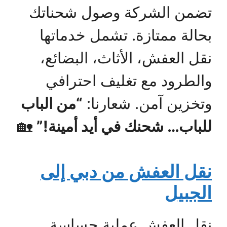
تضمن الشركة وصول شحناتك
بحالة ممتازة. تشمل خدماتها
نقل العفش، الأثاث، البضائع،
والطرود مع تغليف احترافي
وتخزين آمن. شعارنا:
“من الباب
للباب… شحنك في أيد أمينة!”
🏡
نقل العفش من دبي إلى
الجبيل
نقل العفش عملية حساسة