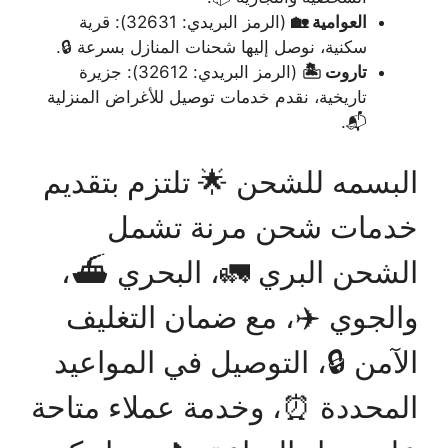
العوامية 🏡
(الرمز البريدي: 32631): قرية
سكنية، نوصل إليها شحنات المنازل بسرعة 🔒.
تاروت 🏝️
(الرمز البريدي: 32612): جزيرة
تاريخية، نقدم خدمات توصيل للأغراض المنزلية
📬.
البسمه للشحن 🌟 تلتزم بتقديم
خدمات شحن مرنة تشمل
الشحن البري 🚛، البحري ⛴️،
والجوي ✈️، مع ضمان التغليف
الآمن 🔒، التوصيل في المواعيد
المحددة ⏰، وخدمة عملاء متاحة