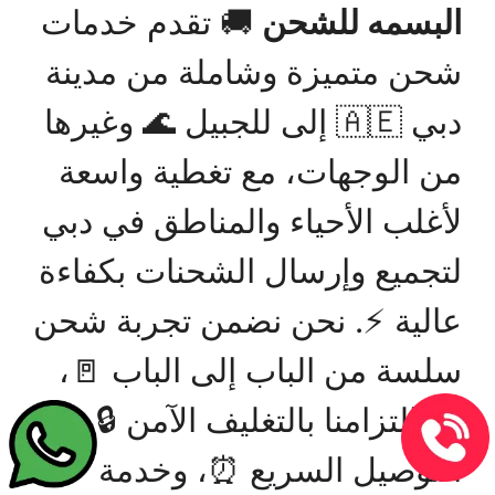
البسمه للشحن
🚚 تقدم خدمات
شحن متميزة وشاملة من مدينة
دبي 🇦🇪 إلى للجبيل 🌊 وغيرها
من الوجهات، مع تغطية واسعة
لأغلب الأحياء والمناطق في دبي
لتجميع وإرسال الشحنات بكفاءة
عالية ⚡. نحن نضمن تجربة شحن
سلسة من الباب إلى الباب 🚪،
مع التزامنا بالتغليف الآمن 🔒،
التوصيل السريع ⏰، وخدمة