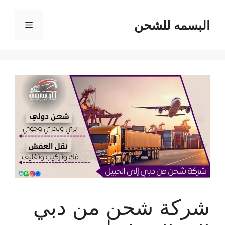
نتقل
لى
البسمه للشحن
القائمة
لمحتوى
شركة شحن من دبي