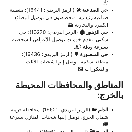
📦.
حي الصناعية 🛠️
(الرمز البريدي: 16441): منطقة
صناعية رئيسية، متخصصون في توصيل البضائع
الكبيرة والتجارية 🏭.
حي الزهور 🏠
(الرمز البريدي: 16270): حي
سكني، نقدم خدمات توصيل للأغراض الشخصية
بسرعة ودقة 📬.
حي المنصورة 🌳
(الرمز البريدي: 16436):
منطقة سكنية، نوصل إليها شحنات الأثاث
والديكورات 🖼️.
المناطق والمحافظات المحيطة
بالخرج
:
الدلم 🏡
(الرمز البريدي: 16521): محافظة قريبة
شمال الخرج، نوصل إليها شحنات المنازل بسرعة
🚚.
السيح 🏜️
(الرمز البريدي: 16561): منطقة