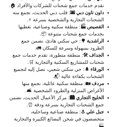
نقدم خدمات جمع شحنات للشركات والأفراد 🏠.
داون تاون دبي 🌆
: قلب دبي الحديث، نجمع منه
الشحنات التجارية والشخصية بسرعة ⚡.
القصيص 🏭
: منطقة سكنية وصناعية، نغطيها
بخدمات جمع شحنات متنوعة 📦.
الراشدية 🌳
: حي سكني هادئ، نضمن جمع
الطرود بسهولة وسرعة للسكان 🚛.
الجداف 🛠️
: منطقة متطورة، نقدم خدمات جمع
شحنات للمشاريع السكنية والتجارية 🛒.
الورقاء 🌲
: حي سكني شعبي، نصل إليه لتجميع
الشحنات بكفاءة عالية 📬.
مردف 🏡
: منطقة سكنية عائلية، نجمع منها
الأغراض المنزلية والطرود الشخصية 🛋️.
الخليج التجاري 🏙️
: مركز الأعمال الحديث، نضمن
جمع الشحنات التجارية بسرعة ودقة ⏰.
جبل علي ⚓
: منطقة صناعية وساحلية،
متخصصون في شحن البضائع الكبيرة والتجارية
🏭.