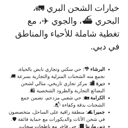
خيارات الشحن البري 🚛،
البحري ⛴️، والجوي ✈️، مع
تغطية شاملة للأحياء والمناطق
في دبي.
البرشاء 🌴
: حي سكني وتجاري نابض بالحياة،
نجمع منه الشحنات المنزلية والتجارية بسرعة 🚚.
ديرة 🏬
: مركز تجاري تاريخي، مثالي لشحن
البضائع التجارية والطرود الشخصية 🛍️.
الكرامة 🏡
: حي شعبي مزدحم، نضمن جمع
الشحنات بدقة وكفاءة 📬.
جميرا 🌊
: منطقة راقية على الساحل، متخصصون
في شحن الأثاث والديكورات مع حماية فائقة 🛡️.
دبي مارينا 🏢
: حي فاخر مع ناطحات سحاب،