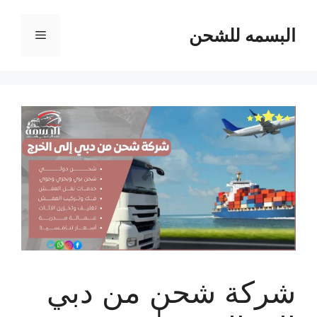
نتقل
لى
البسمه للشحن
القائمة
لمحتوى
شركة شحن من دبي