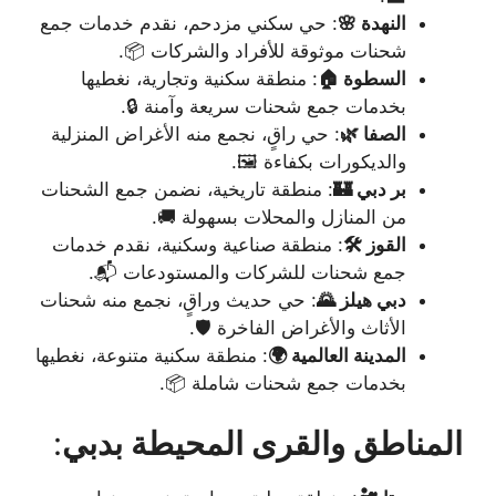
النهدة 🌸
: حي سكني مزدحم، نقدم خدمات جمع
شحنات موثوقة للأفراد والشركات 📦.
السطوة 🏠
: منطقة سكنية وتجارية، نغطيها
بخدمات جمع شحنات سريعة وآمنة 🔒.
الصفا 🌿
: حي راقٍ، نجمع منه الأغراض المنزلية
والديكورات بكفاءة 🖼️.
بر دبي 🏰
: منطقة تاريخية، نضمن جمع الشحنات
من المنازل والمحلات بسهولة 🚚.
القوز 🛠️
: منطقة صناعية وسكنية، نقدم خدمات
جمع شحنات للشركات والمستودعات 📬.
دبي هيلز 🌄
: حي حديث وراقٍ، نجمع منه شحنات
الأثاث والأغراض الفاخرة 🛡️.
المدينة العالمية 🌍
: منطقة سكنية متنوعة، نغطيها
بخدمات جمع شحنات شاملة 📦.
المناطق والقرى المحيطة بدبي
: