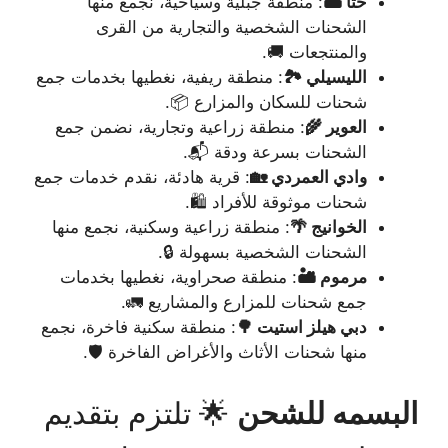
حتا 🏜️
: منطقة جبلية وسياحية، نجمع منها
الشحنات الشخصية والتجارية من القرى
والمنتجعات 🚚.
الليسيلي 🏞️
: منطقة ريفية، نغطيها بخدمات جمع
شحنات للسكان والمزارع 📦.
العوير 🌾
: منطقة زراعية وتجارية، نضمن جمع
الشحنات بسرعة ودقة 📬.
وادي العمردي 🏡
: قرية هادئة، نقدم خدمات جمع
شحنات موثوقة للأفراد 🛍️.
الخوانيج 🌴
: منطقة زراعية وسكنية، نجمع منها
الشحنات الشخصية بسهولة 🔒.
مرموم 🏜️
: منطقة صحراوية، نغطيها بخدمات
جمع شحنات للمزارع والمشاريع 🚛.
دبي هيلز استيت 🌳
: منطقة سكنية فاخرة، نجمع
منها شحنات الأثاث والأغراض الفاخرة 🛡️.
البسمه للشحن
🌟 تلتزم بتقديم