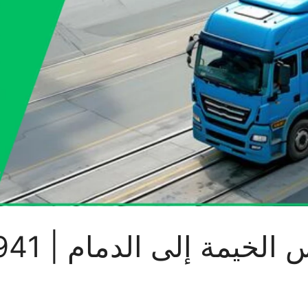
 إلى الدمام | 0524669941