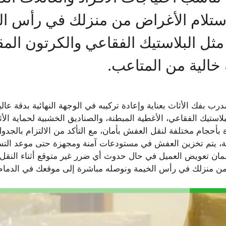
 استلام الأغراض من منزلك في رأس الخي
مثل البلاستيك الفقاعي والكرتون الم
خالية من المتاعب.
رب بفك الأثاث بعناية وإعادة تركيبه في الوجهة النهائية بدقة عال
لاستيك الفقاعي، الأغطية المبطنة، والصناديق الخشبية لحماية ال
بأحجام مختلفة لنقل العفش بأمان، مع التأكد من الالتزام بالجدول
ة، يتم تخزين العفش في مستودعات آمنة ومجهزة حتى موعد التس
لضمان تعويض العميل في حال حدوث أي ضرر غير متوقع أثناء النقل.
ن منزلك في رأس الخيمة ونوصله مباشرة إلى موقعك في الدمام