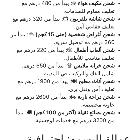
شحن مكيف هواء
❄️: يبدأ من 480 درهم مع
تغليف مقاوم للصدمات.
شحن شاشة تلفزيون
📺: يبدأ من 320 درهم مع
تغليف فقاعي آمن.
شحن أغراض شخصية (حتى 15 كجم)
👜: يبدأ من
360 درهم مع توصيل سريع.
شحن ألعاب أطفال
🎲: يبدأ من 220 درهم مع
تغليف مناسب للأطفال.
شحن خزانة ملابس
👗: يبدأ من 650 درهم،
شامل الفك والتركيب في المدينة.
شحن أثاث مطبخ
🍽️: يبدأ من 1900 درهم مع
تغليف آمن ونقل بري.
شحن دراجة نارية
🏍️: يبدأ من 2600 درهم مع
حاوية مخصصة.
شحن بضائع ثقيلة (أكثر من 100 كجم)
🚚: يبدأ
من 3200 درهم مع خدمات لوجستية.
عمالة البسمه: احترافية