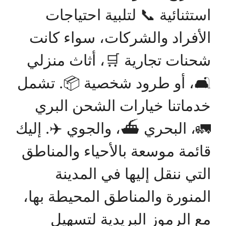
استثنائية 📞 لتلبية احتياجات
الأفراد والشركات، سواء كانت
شحنات تجارية 🛒، أثاث منزلي
🛋️، أو طرود شخصية 📦. تشمل
خدماتنا خيارات الشحن البري
🚛، البحري ⛴️، والجوي ✈️. إليك
قائمة موسعة بالأحياء والمناطق
التي ننقل إليها في المدينة
المنورة والمناطق المحيطة بها،
مع الرموز البريدية لتسهيل