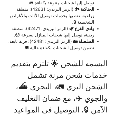
نوصل إليها شحنات متنوعة بكفاءة 🚛.
الحناكية 🏞️
(الرمز البريدي: 42631): منطقة
زراعية، نغطيها بخدمات توصيل للأثاث والأغراض
الشخصية 🔒.
وادي الفرع 🌿
(الرمز البريدي: 42471): منطقة
ريفية، نوصل إليها شحنات المنازل بسرعة 📦.
الصلصلة 🏡
(الرمز البريدي: 42481): قرية تابعة،
نضمن توصيل الشحنات بكفاءة عالية 🚚.
البسمه للشحن 🌟 تلتزم بتقديم
خدمات شحن مرنة تشمل
الشحن البري 🚛، البحري ⛴️،
والجوي ✈️، مع ضمان التغليف
الآمن 🔒، التوصيل في المواعيد