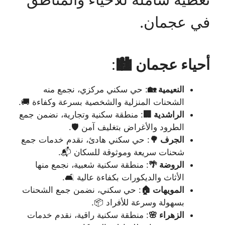
في عجمان.
أحياء عجمان 🏙️
:
النعيمية 🏡
: حي سكني مركزي، نجمع منه
الشحنات المنزلية والشخصية بسرعة وكفاءة 🚚.
الراشدية 🏢
: منطقة سكنية وتجارية، نضمن جمع
الطرود والأغراض بتغليف آمن 🛡️.
الجرف 🌳
: حي سكني هادئ، نقدم خدمات جمع
شحنات سريعة وموثوقة للسكان 📬.
الروضة 🌴
: منطقة سكنية شعبية، نجمع منها
الأثاث والديكورات بكفاءة عالية 🛋️.
المويهات 🏠
: حي سكني، نضمن جمع الشحنات
بسهولة وسرعة للأفراد 📦.
الزهراء 🌸
: منطقة سكنية راقية، نقدم خدمات