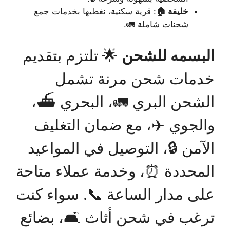
خليفة 🏠
: قرية سكنية، نغطيها بخدمات جمع
شحنات شاملة 🚛.
البسمه للشحن
🌟 تلتزم بتقديم
خدمات شحن مرنة تشمل
الشحن البري 🚛، البحري ⛴️،
والجوي ✈️، مع ضمان التغليف
الآمن 🔒، التوصيل في المواعيد
المحددة ⏰، وخدمة عملاء متاحة
على مدار الساعة 📞. سواء كنت
ترغب في شحن أثاث 🛋️، بضائع