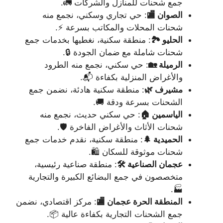
جمع شحنات للمنازل والشركات 🚛.
الصوان 🏬
: حي تجاري وسكني، نجمع منه
شحنات المحلات والمكاتب بسرعة ⚡.
الحليو 🏞️
: منطقة سكنية، نغطيها بخدمات جمع
شحنات شاملة مع ضمان الجودة 🔒.
الرميلة 🏡
: حي سكني، نجمع منه الطرود
والأغراض المنزلية بكفاءة 📬.
مشيرف 🌿
: منطقة سكنية هادئة، نضمن جمع
الشحنات بسرعة ودقة 🚚.
الياسمين 🏠
: حي سكني حديث، نجمع منه
شحنات الأثاث والأغراض الفاخرة 🛡️.
الحميدية 🌲
: منطقة سكنية، نقدم خدمات جمع
شحنات موثوقة للسكان 🛍️.
عجمان الصناعية 🛠️
: منطقة صناعية رئيسية،
متخصصون في جمع البضائع الكبيرة والتجارية
🏭.
المنطقة الحرة عجمان 🏬
: مركز اقتصادي، نضمن
جمع الشحنات التجارية بكفاءة عالية 📦.