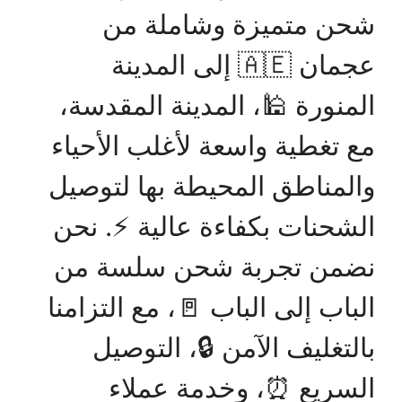
شحن متميزة وشاملة من
عجمان 🇦🇪 إلى المدينة
المنورة 🕌، المدينة المقدسة،
مع تغطية واسعة لأغلب الأحياء
والمناطق المحيطة بها لتوصيل
الشحنات بكفاءة عالية ⚡. نحن
نضمن تجربة شحن سلسة من
الباب إلى الباب 🚪، مع التزامنا
بالتغليف الآمن 🔒، التوصيل
السريع ⏰، وخدمة عملاء