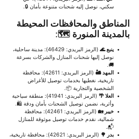
سكني، نوصل إليه شحنات متنوعة بأمان 🔒.
المناطق والمحافظات المحيطة
بالمدينة المنورة 🗺️
:
ينبع 🌊
(الرمز البريدي: 46429): مدينة ساحلية،
نوصل إليها شحنات المنازل والشركات بسرعة
🚚.
المهد 🏜️
(الرمز البريدي: 42611): محافظة
تاريخية، نغطيها بخدمات توصيل للأغراض
الشخصية والتجارية 📦.
العلا 🌴
(الرمز البريدي: 41941): منطقة سياحية
وأثرية، نضمن توصيل الشحنات بأمان ودقة 🛍️.
خيبر 🏡
(الرمز البريدي: 42461): محافظة
شمالية، نقدم خدمات توصيل موثوقة للمنازل
📬.
بدر 🌳
(الرمز البريدي: 42621): محافظة تاريخية،