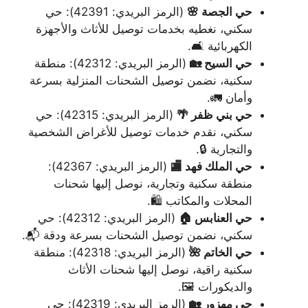
حي الجصة 🌸
(الرمز البريدي: 42391): حي
سكني، نغطيه بخدمات توصيل للأثاث والأجهزة
الكهربائية 🛋️.
حي السيح 🏡
(الرمز البريدي: 42312): منطقة
سكنية، نضمن توصيل الشحنات المنزلية بسرعة
وأمان 🚛.
حي بني ظفر 🌴
(الرمز البريدي: 42315): حي
سكني، نقدم خدمات توصيل للأغراض الشخصية
والتجارية 🔒.
حي الملك فهد 🏬
(الرمز البريدي: 42367):
منطقة سكنية وتجارية، نوصل إليها شحنات
المحلات والمكاتب 🛍️.
حي العنابس 🏠
(الرمز البريدي: 42312): حي
سكني، نضمن توصيل الشحنات بسرعة ودقة 📬.
حي الخاتم 🌺
(الرمز البريدي: 42318): منطقة
سكنية راقية، نوصل إليها شحنات الأثاث
والديكورات 🖼️.
حي مهزور 🏡
(الرمز البريدي: 42319): حي