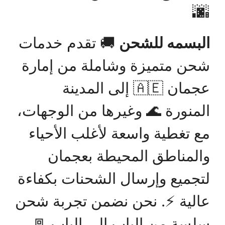
🌆
البسمه للشحن
🚚 تقدم خدمات
شحن متميزة وشاملة من إمارة
عجمان 🇦🇪 إلى المدينة
المنورة 🌊 وغيرها من الوجهات،
مع تغطية واسعة لأغلب الأحياء
والمناطق المحيطة بعجمان
لتجميع وإرسال الشحنات بكفاءة
عالية ⚡. نحن نضمن تجربة شحن
سلسة من الباب إلى الباب 🚪،