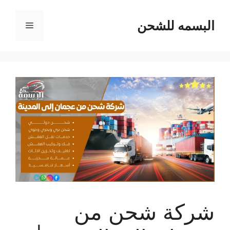
نتقل
لى
البسمه للشحن
القائمة
لمحتوى
شركة شحن من