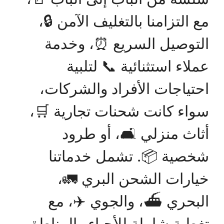
مع التزامنا بالتغليف الآمن 🔒،
التوصيل السريع ⏰، وخدمة
عملاء استثنائية 📞 لتلبية
احتياجات الأفراد والشركات،
سواء كانت شحنات تجارية 🛒،
أثاث منزلي 🛋️، أو طرود
شخصية 📦. تشمل خدماتنا
خيارات الشحن البري 🚛،
البحري ⛴️، والجوي ✈️، مع
تغطية شاملة للأحياء والمناطق