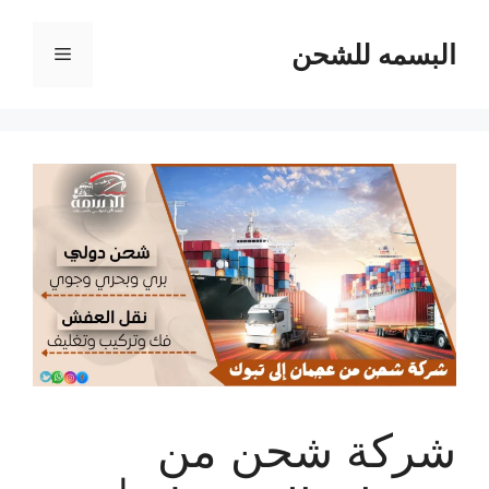
نتقل
لى
البسمه للشحن
القائمة
لمحتوى
شركة شحن من