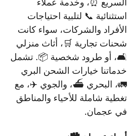
السريع ⏰، وخدمة عملاء
استثنائية 📞 لتلبية احتياجات
الأفراد والشركات، سواء كانت
شحنات تجارية 🛒، أثاث منزلي
🛋️، أو طرود شخصية 📦. تشمل
خدماتنا خيارات الشحن البري
🚛، البحري ⛴️، والجوي ✈️، مع
تغطية شاملة للأحياء والمناطق
في عجمان.