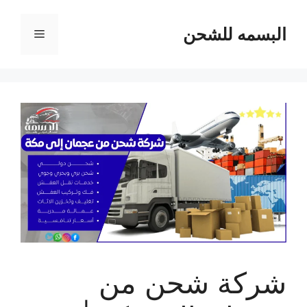
نتقل
لى
البسمه للشحن
القائمة
لمحتوى
شركة شحن من