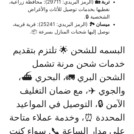
تربة 🏡
(الرمز البريدي: 29711): محافظة زراعية،
نغطيها بخدمات توصيل للأثاث والأغراض
الشخصية 🔒.
ميسان 🏞️
(الرمز البريدي: 25241): قرية قريبة،
نوصل إليها شحنات المنازل بسرعة 📦.
البسمه للشحن 🌟 تلتزم بتقديم
خدمات شحن مرنة تشمل
الشحن البري 🚛، البحري ⛴️،
والجوي ✈️، مع ضمان التغليف
الآمن 🔒، التوصيل في المواعيد
المحددة ⏰، وخدمة عملاء متاحة
على مدار الساعة 📞. سواء كنت