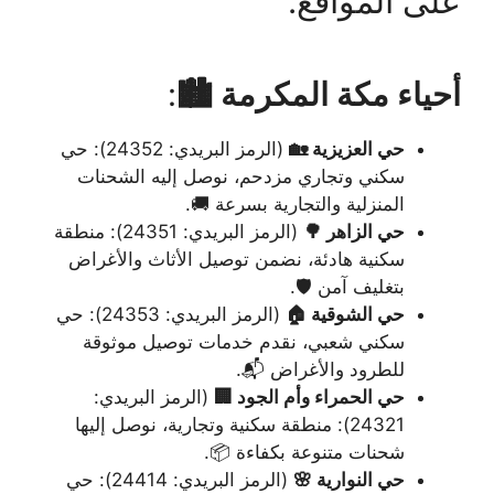
على المواقع:
أحياء مكة المكرمة 🏙️
:
حي العزيزية 🏡
(الرمز البريدي: 24352): حي
سكني وتجاري مزدحم، نوصل إليه الشحنات
المنزلية والتجارية بسرعة 🚚.
حي الزاهر 🌳
(الرمز البريدي: 24351): منطقة
سكنية هادئة، نضمن توصيل الأثاث والأغراض
بتغليف آمن 🛡️.
حي الشوقية 🏠
(الرمز البريدي: 24353): حي
سكني شعبي، نقدم خدمات توصيل موثوقة
للطرود والأغراض 📬.
حي الحمراء وأم الجود 🏢
(الرمز البريدي:
24321): منطقة سكنية وتجارية، نوصل إليها
شحنات متنوعة بكفاءة 📦.
حي النوارية 🌸
(الرمز البريدي: 24414): حي