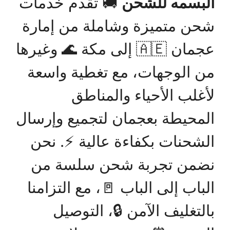
البسمه للشحن
🚚 تقدم خدمات
شحن متميزة وشاملة من إمارة
عجمان 🇦🇪 إلى مكة 🌊 وغيرها
من الوجهات، مع تغطية واسعة
لأغلب الأحياء والمناطق
المحيطة بعجمان لتجميع وإرسال
الشحنات بكفاءة عالية ⚡. نحن
نضمن تجربة شحن سلسة من
الباب إلى الباب 🚪، مع التزامنا
بالتغليف الآمن 🔒، التوصيل