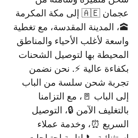
عجمان 🇦🇪 إلى مكة المكرمة
🕋، المدينة المقدسة، مع تغطية
واسعة لأغلب الأحياء والمناطق
المحيطة بها لتوصيل الشحنات
بكفاءة عالية ⚡. نحن نضمن
تجربة شحن سلسة من الباب
إلى الباب 🚪، مع التزامنا
بالتغليف الآمن 🔒، التوصيل
السريع ⏰، وخدمة عملاء
استثنائية 📞 لتلبية احتياجات