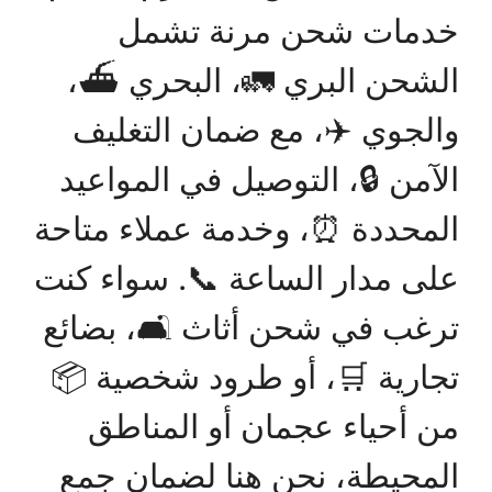
خدمات شحن مرنة تشمل
الشحن البري 🚛، البحري ⛴️،
والجوي ✈️، مع ضمان التغليف
الآمن 🔒، التوصيل في المواعيد
المحددة ⏰، وخدمة عملاء متاحة
على مدار الساعة 📞. سواء كنت
ترغب في شحن أثاث 🛋️، بضائع
تجارية 🛒، أو طرود شخصية 📦
من أحياء عجمان أو المناطق
المحيطة، نحن هنا لضمان جمع