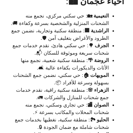
أحياء عجمان 🏙️
:
النعيمية 🏡
: حي سكني مركزي، نجمع منه
الشحنات المنزلية والشخصية بسرعة وكفاءة 🚚.
الراشدية 🏢
: منطقة سكنية وتجارية، نضمن جمع
الطرود والأغراض بتغليف آمن 🛡️.
الجرف 🌳
: حي سكني هادئ، نقدم خدمات جمع
شحنات سريعة وموثوقة للسكان 📬.
الروضة 🌴
: منطقة سكنية شعبية، نجمع منها
الأثاث والديكورات بكفاءة عالية 🛋️.
المويهات 🏠
: حي سكني، نضمن جمع الشحنات
بسهولة وسرعة للأفراد 📦.
الزهراء 🌸
: منطقة سكنية راقية، نقدم خدمات
جمع شحنات للمنازل والشركات 🚛.
الصوان 🏬
: حي تجاري وسكني، نجمع منه
شحنات المحلات والمكاتب بسرعة ⚡.
الحليو 🏞️
: منطقة سكنية، نغطيها بخدمات جمع
شحنات شاملة مع ضمان الجودة 🔒.