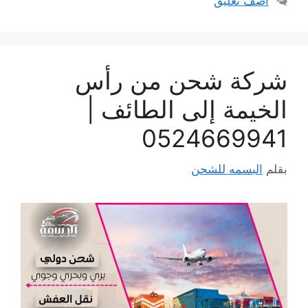
أضف تعليق
شركة شحن من رأس
الخيمة إلى الطائف |
0524669941
بقلم
البسمه للشحن