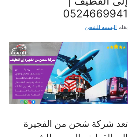
إلى القطيف |
0524669941
بقلم
البسمه للشحن
تعد شركة شحن من الفجيرة