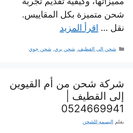
مميزاتها، وكيفية تقديم تجربة
شحن متميزة بكل المقاييس.
نقل …
اقرأ المزيد
التصنيفات
شحن الى القطيف
,
شحن بري
,
شحن جوي
شركة شحن من أم القيوين
إلى القطيف |
0524669941
بقلم
البسمه للشحن