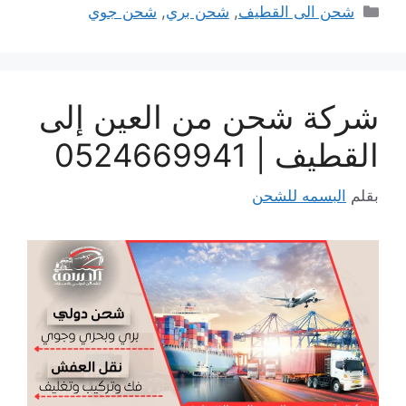
التصنيفات
شحن الى القطيف
,
شحن بري
,
شحن جوي
شركة شحن من العين إلى
القطيف | 0524669941
بقلم
البسمه للشحن