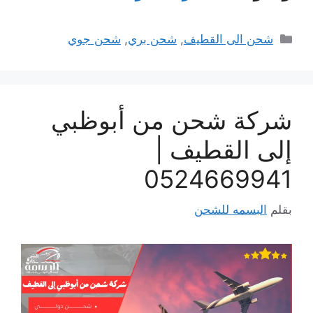
التصنيفات
شحن الى القطيف
,
شحن بري
,
شحن جوي
شركة شحن من أبوظبي
إلى القطيف |
0524669941
بقلم
البسمه للشحن