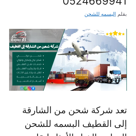
0524669941
بقلم
البسمه للشحن
تعد شركة شحن من الشارقة
إلى القطيف البسمه للشحن