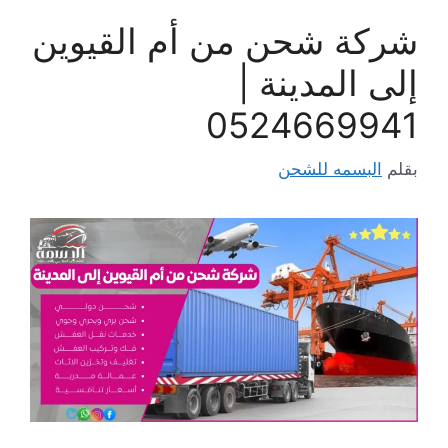
شركة شحن من أم القيوين
إلى المدينة |
0524669941
بقلم
البسمه للشحن