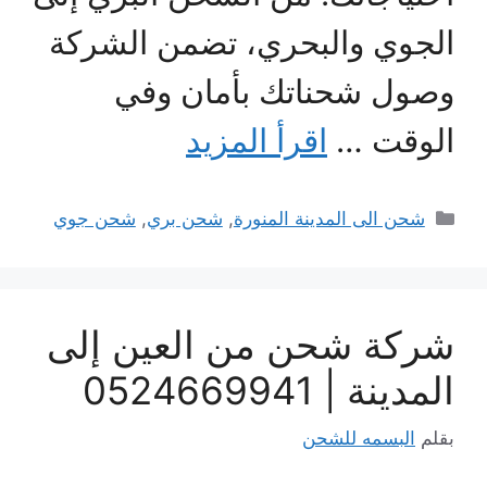
الجوي والبحري، تضمن الشركة
وصول شحناتك بأمان وفي
الوقت …
اقرأ المزيد
التصنيفات
شحن الى المدينة المنورة
,
شحن بري
,
شحن جوي
شركة شحن من العين إلى
المدينة | 0524669941
بقلم
البسمه للشحن