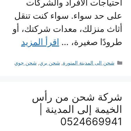
احتياجات الأفراد والشركات
على حد سواء. سواء كنت تنقل
أثاث منزلك، معدات شركتك، أو
طرودًا صغيرة، …
اقرأ المزيد
التصنيفات
شحن الى المدينة المنورة
,
شحن بري
,
شحن جوي
شركة شحن من رأس
الخيمة إلى المدينة |
0524669941