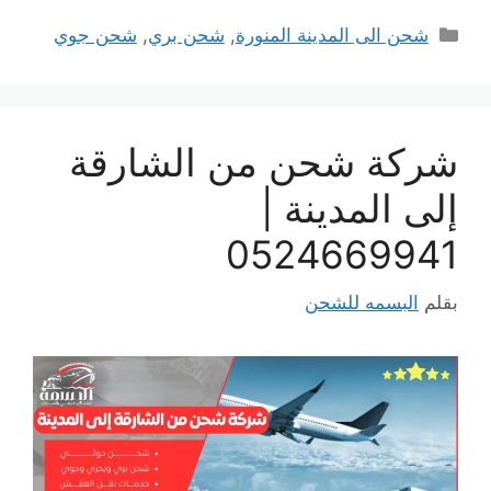
التصنيفات
شحن الى المدينة المنورة
,
شحن بري
,
شحن جوي
شركة شحن من الشارقة
إلى المدينة |
0524669941
بقلم
البسمه للشحن