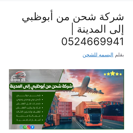
شركة شحن من أبوظبي
إلى المدينة |
0524669941
بقلم
البسمه للشحن