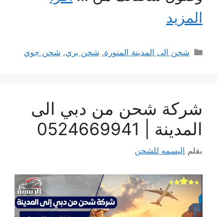
المزيد
التصنيفات
شحن الى المدينة المنورة
,
شحن بري
,
شحن جوي
شركة شحن من دبي الى
المدينة | 0524669941
بقلم
البسمه للشحن