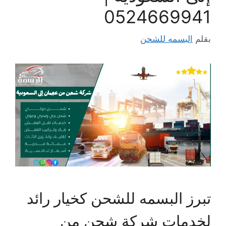
0524669941
بقلم
البسمه للشحن
تبرز البسمه للشحن كخيار رائد
لخدمات شركة شحن من