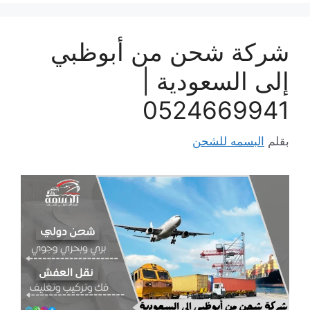
شركة شحن من أبوظبي
إلى السعودية |
0524669941
بقلم
البسمه للشحن