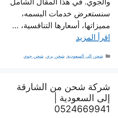
والجوي. في هذا المقال الشامل
سنستعرض خدمات البسمه،
مميزاتها، أسعارها التنافسية، …
اقرأ المزيد
التصنيفات
شحن الى السعودية
,
شحن بري
,
شحن جوي
شركة شحن من الشارقة
إلى السعودية |
0524669941