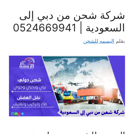
شركة شحن من دبي إلى
السعودية | 0524669941
بقلم
البسمه للشحن