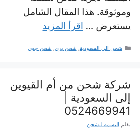
وموثوقة. هذا المقال الشامل
يستعرض …
اقرأ المزيد
التصنيفات
شحن الى السعودية
,
شحن بري
,
شحن جوي
شركة شحن من أم القيوين
إلى السعودية |
0524669941
بقلم
البسمه للشحن