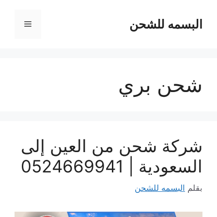
نتقل
لى
البسمه للشحن
القائمة
لمحتوى
شحن بري
شركة شحن من العين إلى
السعودية | 0524669941
بقلم
البسمه للشحن