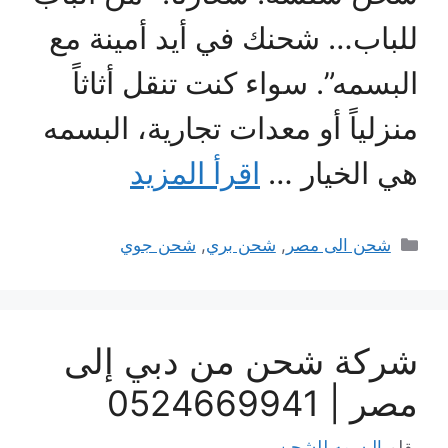
للباب… شحنك في أيد أمينة مع
البسمه”. سواء كنت تنقل أثاثاً
منزلياً أو معدات تجارية، البسمه
هي الخيار …
اقرأ المزيد
التصنيفات
شحن الى مصر
,
شحن بري
,
شحن جوي
شركة شحن من دبي إلى
مصر | 0524669941
بقلم
البسمه للشحن