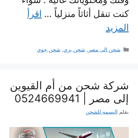
كنت تنقل أثاثاً منزلياً …
اقرأ
المزيد
التصنيفات
شحن الى مصر
,
شحن بري
,
شحن جوي
شركة شحن من أم القيوين
إلى مصر | 0524669941
بقلم
البسمه للشحن