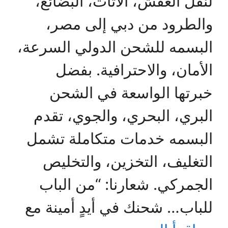
لنقل العفش، الأثاث، البضائع،
والطرود من دبي إلى مصر،
البسمه للشحن الدولي السرعة،
الأمان، والاحترافية. بفضل
خبرتها الواسعة في الشحن
البري، البحري، والجوي، تقدم
البسمه خدمات متكاملة تشمل
التغليف، التخزين، والتخليص
الجمركي. شعارنا: “من الباب
للباب… شحنك في أيدٍ أمينة مع