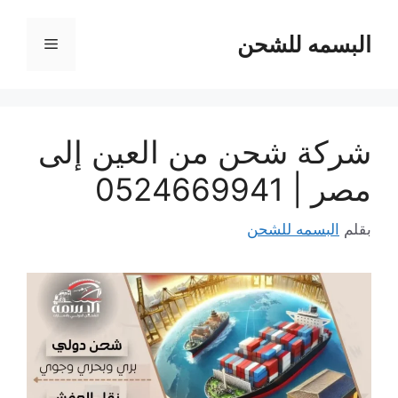
نتقل
لى
البسمه للشحن
القائمة
لمحتوى
شركة شحن من العين إلى
مصر | 0524669941
بقلم
البسمه للشحن