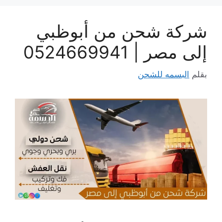
شركة شحن من أبوظبي
إلى مصر | 0524669941
بقلم
البسمه للشحن