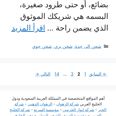
بضائع، أو حتى طرود صغيرة،
البسمه هي شريكك الموثوق
الذي يضمن راحة …
اقرأ المزيد
التصنيفات
شحن الى جدة
,
شحن بري
,
شحن جوي
Page
Page
Page
Page
←
السابق
1
2
3
…
14
التالي
→
أهم المواقع المتخصصة في المملكة العربية السعودية ودول
الخليج العربي
شركة الرهوان
-
الرهوان الذهبي
-
شركة
الخير
-
شركة انوار الحرمين
-
مؤسسة السريع
-
شركة الخليج
العربي
-
مؤسسة السيف للشحن الدولي
-
معبر الخليج