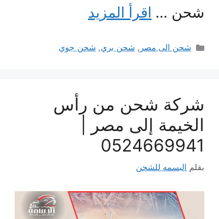
شحن …
اقرأ المزيد
التصنيفات
شحن الى مصر
,
شحن بري
,
شحن جوي
شركة شحن من رأس
الخيمة إلى مصر |
0524669941
بقلم
البسمه للشحن